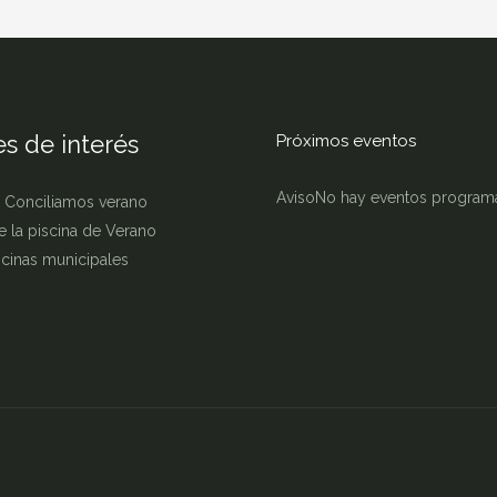
s de interés
Próximos eventos
Aviso
No hay eventos program
 Conciliamos verano
e la piscina de Verano
iscinas municipales