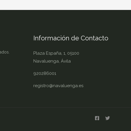
Información de Contacto
ados.
Plaza España, 1, 05100
Navaluenga, Ávila
920286001
registro@navaluenga.es