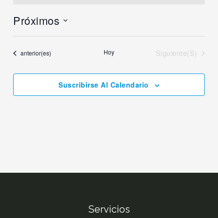
Próximos
Selecciona
la
Eventos
Hoy
Siguiente(s)
Eventos
anterior(es)
fecha.
Suscribirse Al Calendario
Servicios