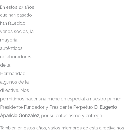
En estos 27 años
que han pasado
id
o
han fallec
varios socios, la
mayoría
aut
énticos
colaboradores
de la
Hermandad,
algunos de la
directiva. Nos
permitimos hace
r una mención especial a nuestro primer
Presidente Fundador y Presidente P
erpetuo
D. Eugenio
Aparicio González
, por su entusiasmo y entre
ga.
También en estos años, varios miembros de esta directiva nos