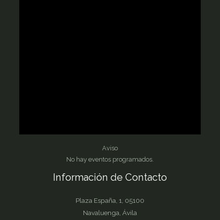
Aviso
No hay eventos programados.
Información de Contacto
Plaza España, 1, 05100
Navaluenga, Ávila