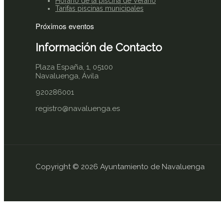
Horario de la piscina de Verano
Tarifas piscinas municipales
Próximos eventos
Información de Contacto
Plaza España, 1, 05100
Navaluenga, Ávila
920286001
registro@navaluenga.es
Copyright © 2026 Ayuntamiento de Navaluenga