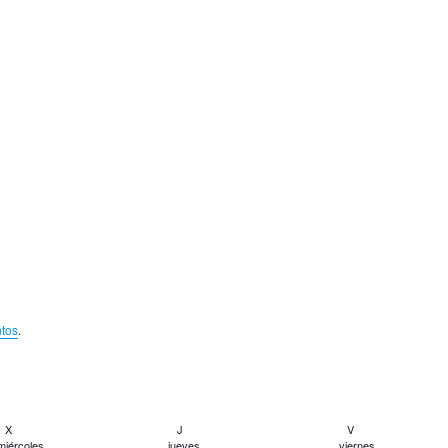
tos
.
X
J
V
miércoles
jueves
viernes