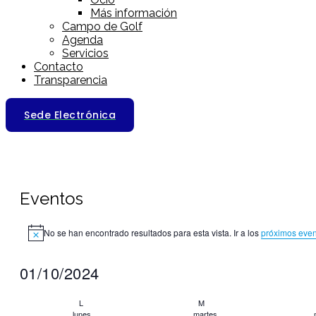
Más información
Campo de Golf
Agenda
Servicios
Contacto
Transparencia
Sede Electrónica
Eventos
No se han encontrado resultados para esta vista. Ir a los
próximos even
Aviso
01/10/2024
Selecciona
Calendario
la
L
M
lunes
martes