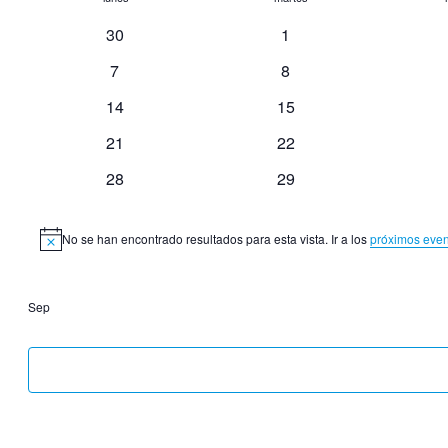
fecha.
de
0
0
30
1
Eventos
eventos
eventos
0
0
7
8
eventos
eventos
0
0
14
15
eventos
eventos
0
0
21
22
eventos
eventos
0
0
28
29
eventos
eventos
No se han encontrado resultados para esta vista. Ir a los
próximos even
Aviso
Sep