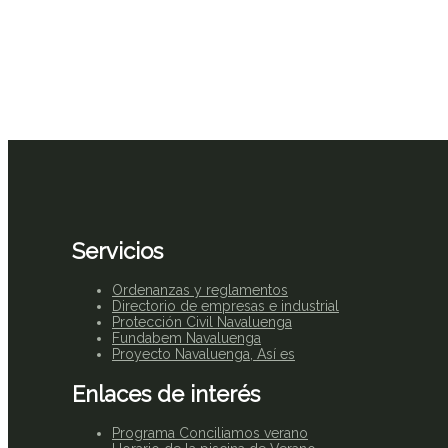
Servicios
Ordenanzas y reglamentos
Directorio de empresas e industrial
Protección Civil Navaluenga
Fundabem Navaluenga
Proyecto Navaluenga, Así es
Enlaces de interés
Programa Conciliamos verano