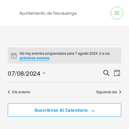
Ir
al
Ayuntamiento de Navaluenga
contenido
Eventos
No hay eventos programados para 7 agosto 2024. Ir a los
en
Aviso
próximos eventos
.
7
07/08/2024
agosto
Buscar
Navegación
Naveg
Día
2024
de
de
Selecciona
búsqueda
vistas
la
Día anterior
Siguiente día
y
de
fecha.
vistas
Event
Suscribirse Al Calendario
de
Eventos