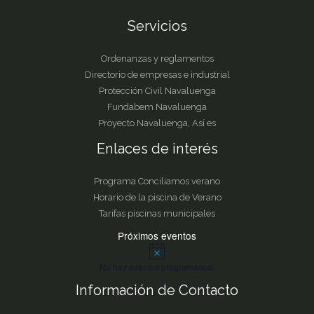
Servicios
Ordenanzas y reglamentos
Directorio de empresas e industrial
Protección Civil Navaluenga
Fundabem Navaluenga
Proyecto Navaluenga, Así es
Enlaces de interés
Programa Conciliamos verano
Horario de la piscina de Verano
Tarifas piscinas municipales
Próximos eventos
A
v
No hay eventos programados.
i
s
Información de Contacto
o