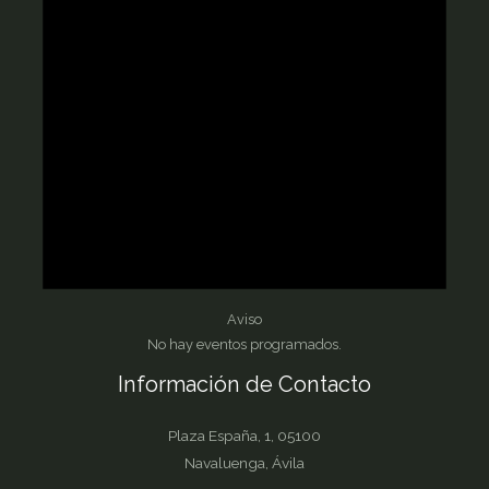
Aviso
No hay eventos programados.
Información de Contacto
Plaza España, 1, 05100
Navaluenga, Ávila