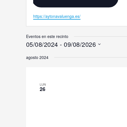
Website
https://aytonavaluenga.es/
Eventos en este recinto
05/08/2024
 - 
09/08/2026
Selecciona
agosto 2024
la
fecha.
LUN
26