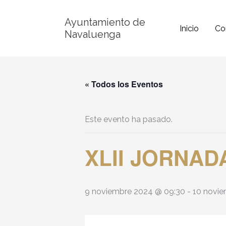
Ir
Ayuntamiento de
al
Inicio
Co
Navaluenga
contenido
« Todos los Eventos
Este evento ha pasado.
XLII JORNA
9 noviembre 2024 @ 09:30
-
10 novie