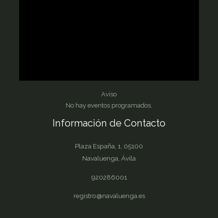
Aviso
No hay eventos programados.
Información de Contacto
Plaza España, 1, 05100
Navaluenga, Ávila
920286001
registro@navaluenga.es