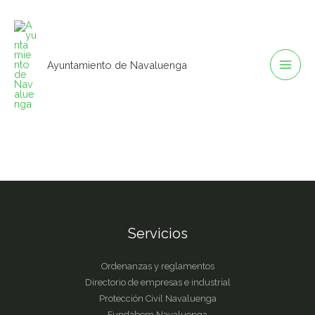
Ir
al
contenido
Ayuntamiento de Navaluenga
Servicios
Ordenanzas y reglamentos
Directorio de empresas e industrial
Protección Civil Navaluenga
Fundabem Navaluenga