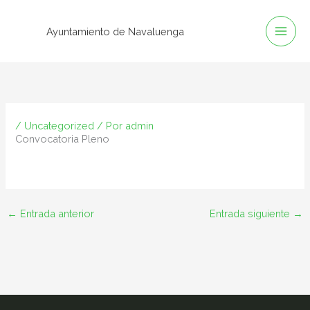
Ir
al
Ayuntamiento de Navaluenga
contenido
/
Uncategorized
/ Por
admin
Convocatoria Pleno
←
Entrada anterior
Entrada siguiente
→