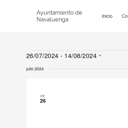
Ir
Ayuntamiento de
al
Inicio
Co
Navaluenga
contenido
26/07/2024
 - 
14/08/2024
Eventos
Selecciona
julio 2024
la
fecha.
VIE
26